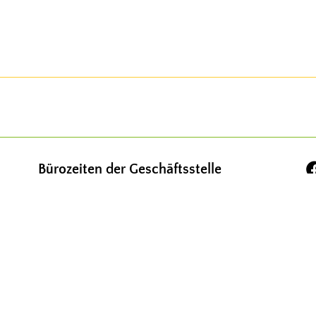
Bürozeiten der Geschäftsstelle
(Kernzeiten)
Montag – Donnerstag: 9.00 – 15.00
Uhr
Freitag: 9.00 – 12.00 Uhr