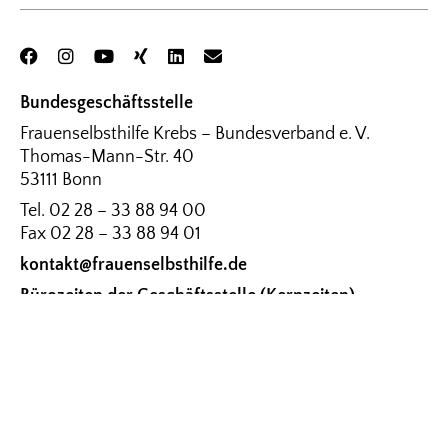
Bundesgeschäftsstelle
Frauenselbsthilfe Krebs – Bundesverband e. V.
Thomas-Mann-Str. 40
53111 Bonn
Tel.
02 28 – 33 88 94 00
Fax
02 28 – 33 88 94 01
kontakt@frauenselbsthilfe.de
Bürozeiten der Geschäftsstelle (Kernzeiten)
Montag – Donnerstag: 9.00 – 15.00 Uhr
Freitag: 9.00 – 12.00 Uhr
© FRAUENSELBSTHILFE KREBS – BUNDESVERBAND E. V.
IMPRESSUM
DATENSCHUTZ
BARRIEREFREIHEITSERKLÄRUNG