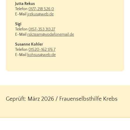
Jutta Rekus
Telefon
0177-218 526 0
E-Mail
jrekus@web.de
Sigi
Telefon
0157-353 313 27
E-Mail
rslcteam@vodafonemail.de
Susanne Kohler
Telefon
01520-162 176 7
E-Mail
kohsus@web.de
Geprüft: März 2026 / Frauenselbsthilfe Krebs