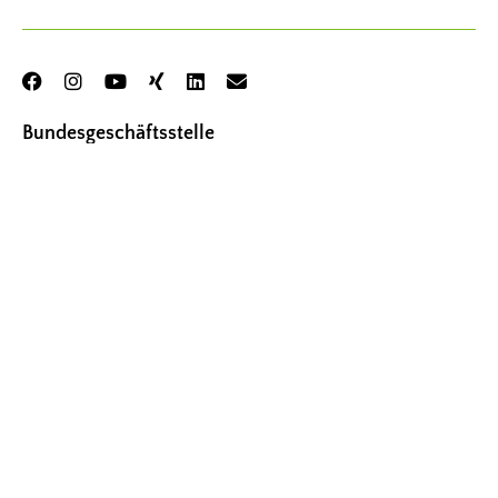
Bundesgeschäftsstelle
Frauenselbsthilfe Krebs – Bundesverband e. V.
Thomas-Mann-Str. 40
53111 Bonn
Tel.
02 28 – 33 88 94 00
Fax
02 28 – 33 88 94 01
kontakt@frauenselbsthilfe.de
Bürozeiten der Geschäftsstelle (Kernzeiten)
Montag – Donnerstag: 9.00 – 15.00 Uhr
Freitag: 9.00 – 12.00 Uhr
© FRAUENSELBSTHILFE KREBS – BUNDESVERBAND E. V.