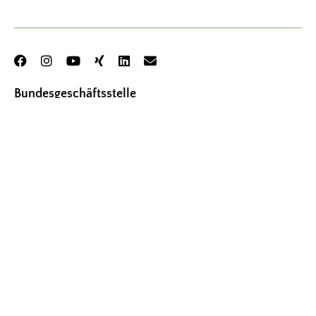
Bundesgeschäftsstelle
Frauenselbsthilfe Krebs – Bundesverband e. V.
Thomas-Mann-Str. 40
53111 Bonn
Tel.
02 28 – 33 88 94 00
Fax
02 28 – 33 88 94 01
kontakt@frauenselbsthilfe.de
Bürozeiten der Geschäftsstelle (Kernzeiten)
Montag – Donnerstag: 9.00 – 15.00 Uhr
Freitag: 9.00 – 12.00 Uhr