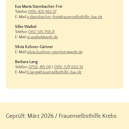
Eva Maria Dannbacher-Frei
Telefon
0176-425 962 27
E-Mail
e.dannbacher-frei@frauenselbsthilfe-bw.de
Silke Waibel
Telefon
0157-515 758 21
E-Mail
si.waibel@web.de
Silvia Kühner-Gärtner
E-Mail
silvia.kuehner-gaertner@web.de
Barbara Lang
Telefon
07132-415 04
/
0176-579 602 33
E-Mail
b.lang@frauenselbsthilfe-bw.de
Geprüft: März 2026 / Frauenselbsthilfe Krebs