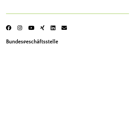
Bundesgeschäftsstelle
Frauenselbsthilfe Krebs – Bundesverband e. V.
Thomas-Mann-Str. 40
53111 Bonn
Tel.
02 28 – 33 88 94 00
Fax
02 28 – 33 88 94 01
kontakt@frauenselbsthilfe.de
Bürozeiten der Geschäftsstelle (Kernzeiten)
Montag – Donnerstag: 9.00 – 15.00 Uhr
Freitag: 9.00 – 12.00 Uhr