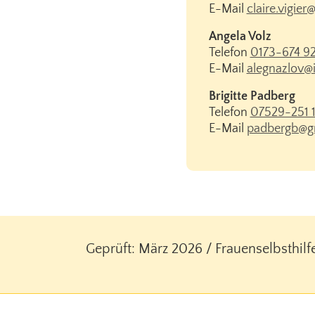
E-Mail
claire.vigie
Angela Volz
Telefon
0173-674 9
E-Mail
alegnazlov@
Brigitte Padberg
Telefon
07529-251 
E-Mail
padbergb@g
Geprüft: März 2026 / Frauenselbsthilf