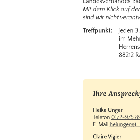
Landesverbandes B
Mit dem Klick auf den
sind wir nicht verantw
Treffpunkt:
jeden 3
im Mehrgenera
Herrenstr
88212 Rave
Ihre Ansprech
Heike Unger
Telefon
0172-975 89
E-Mail
heiunger@t-
Claire Vigier