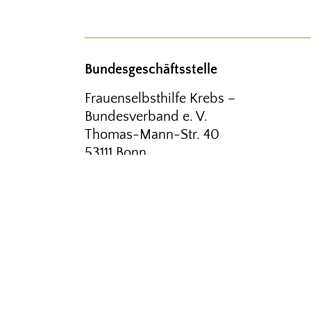
Bundesgeschäftsstelle
Frauenselbsthilfe Krebs –
Bundesverband e. V.
Thomas-Mann-Str. 40
53111 Bonn
Tel.
02 28 – 33 88 94 00
Fax
02 28 – 33 88 94 01
kontakt@frauenselbsthilfe.de
© FRAUENSELBSTHILFE KREBS – BU