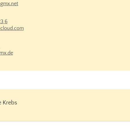
r@gmx.net
23 6
icloud.com
1
mx.de
e Krebs